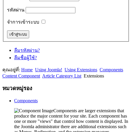
รหัสผ่าน
จำการเข้าระบบ
ลืมรหัสผ่าน?
ลืมชื่อผู้ใช้?
คุณอยู่ที่:
Home
Using Joomla!
Using Extensions
Components
Content Component
Article Category List
Extensions
หมวดหมู่รอง
Components
Components are larger extensions that
produce the major content for your site. Each component has
one or more "views" that control how content is displayed. In
the Joomla administrator there are additional extensions such
as Menus, Redirection, and the extension managers.